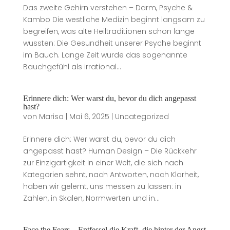
Das zweite Gehirn verstehen – Darm, Psyche &
Kambo Die westliche Medizin beginnt langsam zu
begreifen, was alte Heiltraditionen schon lange
wussten: Die Gesundheit unserer Psyche beginnt
im Bauch. Lange Zeit wurde das sogenannte
Bauchgefühl als irrational...
Erinnere dich: Wer warst du, bevor du dich angepasst
hast?
von
Marisa
|
Mai 6, 2025
|
Uncategorized
Erinnere dich: Wer warst du, bevor du dich
angepasst hast? Human Design – Die Rückkehr
zur Einzigartigkeit In einer Welt, die sich nach
Kategorien sehnt, nach Antworten, nach Klarheit,
haben wir gelernt, uns messen zu lassen: in
Zahlen, in Skalen, Normwerten und in...
Face the Fears – Entfessel die Kraft, die hinter der Angst